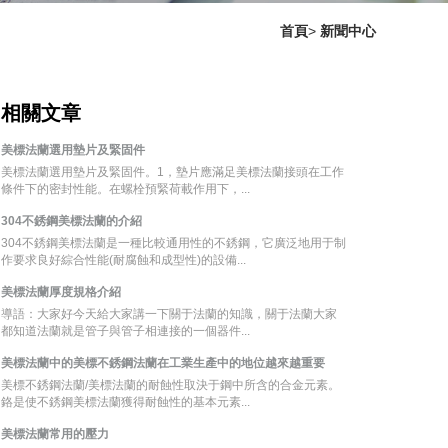
首頁
>
新聞中心
相關文章
美標法蘭選用墊片及緊固件
美標法蘭選用墊片及緊固件。1，墊片應滿足美標法蘭接頭在工作
條件下的密封性能。在螺栓預緊荷載作用下，...
304不銹鋼美標法蘭的介紹
304不銹鋼美標法蘭是一種比較通用性的不銹鋼，它廣泛地用于制
作要求良好綜合性能(耐腐蝕和成型性)的設備...
美標法蘭厚度規格介紹
導語：大家好今天給大家講一下關于法蘭的知識，關于法蘭大家
都知道法蘭就是管子與管子相連接的一個器件...
美標法蘭中的美標不銹鋼法蘭在工業生產中的地位越來越重要
美標不銹鋼法蘭/美標法蘭的耐蝕性取決于鋼中所含的合金元素。
鉻是使不銹鋼美標法蘭獲得耐蝕性的基本元素...
美標法蘭常用的壓力