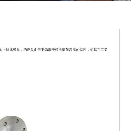
地上隨處可見，的正是由于不銹鋼美標法蘭耐高溫的特性，使其在工業