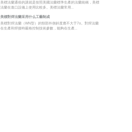
美標法蘭通俗的講就是按照美國法蘭標準生產的法蘭統稱，美標
法蘭在進口設備上使用比較多。美標法蘭常用...
美標對焊法蘭采用什么工藝制成
美標對焊法蘭（WN型）的頸部外側斜度應不大于7o。對焊法蘭
在生產和焊接時嚴格控制技術參數，能夠在生產...