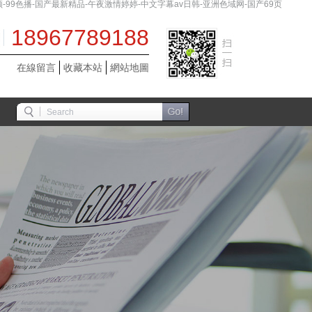
99色播-国产最新精品-午夜激情婷婷-中文字幕av日韩-亚洲色域网-国产69页
18967789188
在線留言
收藏本站
網站地圖