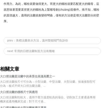
作用力。為此，螺栓就要做得更大。而更大的螺栓就要匹配更大的螺母，這
就意味著需要直徑更大的螺栓為上緊螺母創(chuàng)造條件。殊不知，螺栓
的直徑越大，適用的法蘭就會變得彎曲，僅有的方法便是增大法蘭部分的壁
厚。
prev：美標法蘭表示方法，溫州雙能閥門告訴你
next: 常用的日標法蘭制造方法有幾種
相關文章
大口徑法蘭是法蘭中的承受住高溫高壓之一
大口徑法蘭按尺寸可分為：小型法蘭、中型法蘭、大型法蘭。按連接類型可
分為：板式平焊大口徑法蘭法蘭、...
大口徑法蘭的標椎尺寸與應用
大口徑法蘭剛性較大，適用于壓力溫度較高的場合。切削加工主要通過專用
機床或通用機床完成；對于尺寸過...
大口徑法蘭中的大型法蘭被廣泛運用