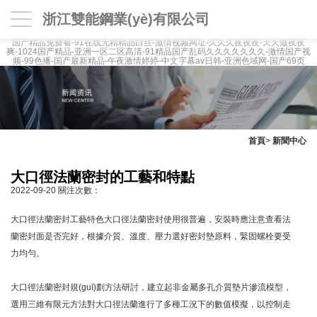
浙江雙能鋼業(yè)有限公司
国产精品免费看-91在线无精精品白丝-激情视频网址-久久久夜夜夜-天天做夜夜
爽-1024国产精品-亚洲一区二区高清-91精品国产乱码久久久久久久久-激情国产视
频-99色播-国产最新精品-午夜激情婷婷-中文字幕av日韩-亚洲色域网-国产69页
首頁
>
新聞中心
大口徑法蘭密封的工藝和特點
2022-09-20
關注次數：
大口徑法蘭密封工藝特色大口徑法蘭密封使用很普遍，安裝時應注意查看法
蘭密封面是否完好，根據介質、溫度、壓力選好密封墊原料，緊固螺栓要受
力均勻。
大口徑法蘭密封規(guī)劃方法研討，建立起非金屬多孔介質墊片滲流模型，
選用三維有限元方法對大口徑法蘭進行了多種工況下的數值模擬，以控制走