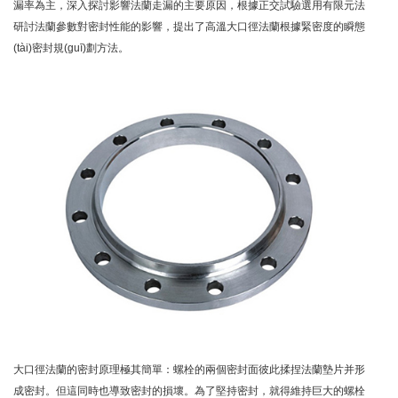
漏率為主，深入探討影響法蘭走漏的主要原因，根據正交試驗選用有限元法
研討法蘭參數對密封性能的影響，提出了高溫大口徑法蘭根據緊密度的瞬態
(tài)密封規(guī)劃方法。
大口徑法蘭的密封原理極其簡單：螺栓的兩個密封面彼此揉捏法蘭墊片并形
成密封。但這同時也導致密封的損壞。為了堅持密封，就得維持巨大的螺栓