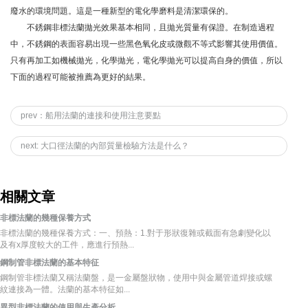
廢水的環境問題。這是一種新型的電化學磨料是清潔環保的。
不銹鋼非標法蘭拋光效果基本相同，且拋光質量有保證。在制造過程
中，不銹鋼的表面容易出現一些黑色氧化皮或微觀不等式影響其使用價值。
只有再加工如機械拋光，化學拋光，電化學拋光可以提高自身的價值，所以
下面的過程可能被推薦為更好的結果。
prev：船用法蘭的連接和使用注意要點
next: 大口徑法蘭的內部質量檢驗方法是什么？
相關文章
非標法蘭的幾種保養方式
非標法蘭的幾種保養方式：一、預熱：1.對于形狀復雜或截面有急劇變化以
及有x厚度較大的工件，應進行預熱...
鋼制管非標法蘭的基本特征
鋼制管非標法蘭又稱法蘭盤，是一金屬盤狀物，使用中與金屬管道焊接或螺
紋連接為一體。法蘭的基本特征如...
異型非標法蘭的使用與生產分析