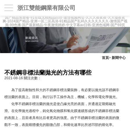
浙江雙能鋼業有限公司
国产精品免费看-91在线无精精品白丝-激情视频网址-久久久夜夜夜-天天做夜夜
爽-1024国产精品-亚洲一区二区高清-91精品国产乱码久久久久久久久-激情国产视
频-99色播-国产最新精品-午夜激情婷婷-中文字幕av日韩-亚洲色域网-国产69页
首頁
>
新聞中心
不銹鋼非標法蘭拋光的方法有哪些
2021-08-16
關注次數：
為了提高耐蝕性和大的不銹鋼非標法蘭裝飾，有必要以拋光該不銹鋼非
標法蘭的表面上。目前，執行以手工操作為主，機械，化學和電化學拋光。
化學不銹鋼非標法蘭的拋光是使凸緣光亮的表面，并通過定期熔融光
滑。在化學拋光過程中，鈍化氧化物膜和氧化膜連續形成的不銹鋼非標法蘭
的表面上，且前者具有比后者更高的強度。由于不銹鋼非標法蘭的表面的微
觀不一致，表面熔體優先的顯微凸部，和熔化速率比所述凹部的熔化率。