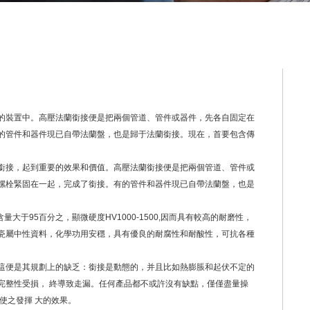
的裝置中。高壓法蘭銜接便是把兩個管道、管件或器件，先各自固定在
的管件和器件現已自帶法蘭盤，也是歸于法蘭銜接。現在，首要包含傳
銜接，起到重要的效果和價值。高壓法蘭銜接便是把兩個管道、管件或
螺栓緊固在一起，完成了銜接。有的管件和器件現已自帶法蘭盤，也是
大于95百分之，顯微硬度HV1000-1500,因而具有較高的耐磨性，
瓷屬中性資料，化學功用安穩，具有優良的耐腐性和耐酸性，可抗各種
這便是其規劃上的缺乏：銜接是動態的，并且比如熱膨脹和起伏不定的
完整性受損， 終導致走漏。任何產品都不或許沒有缺點，僅僅盡量操
使之發揮 大的效果。