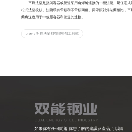
平焊法蘭是指與容器或管道采用角焊縫連接的一種法蘭。屬任意式
松式法蘭校核。法蘭環有帶頸和不帶頸兩種。與帶頸對焊法蘭相比，平
蘭廣泛應用于中低壓容器和管道的連接。
prev：對焊法蘭都有哪些加工形式
如果你有任何問題,你想了解的建議及產品,可以隨