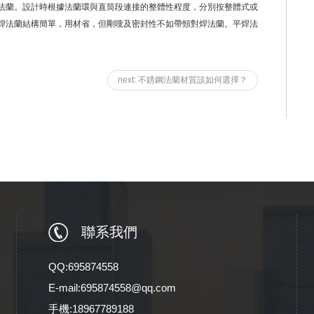
法蘭。設計時根據法蘭環與直筒段連接的整體性程度，分別按整體式或
焊法蘭結構簡單，用材省，但剛嗖及密封性不如帶頸對焊法蘭。平焊法
next: 不銹鋼法蘭材質該如何選擇？
聯系我們
QQ:695874558
E-mail:695874558@qq.com
手機:18967789188