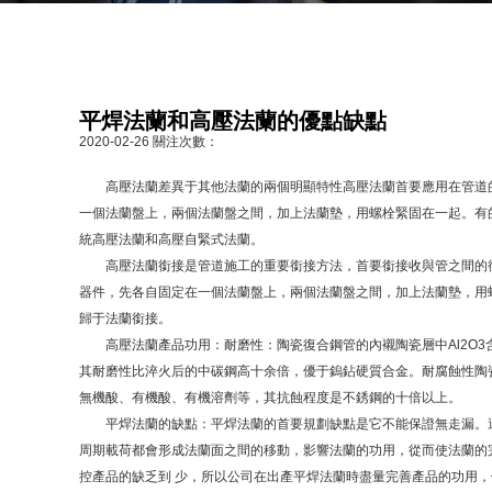
平焊法蘭和高壓法蘭的優點缺點
2020-02-26
關注次數：
高壓法蘭差異于其他法蘭的兩個明顯特性高壓法蘭首要應用在管道
一個法蘭盤上，兩個法蘭盤之間，加上法蘭墊，用螺栓緊固在一起。有
統高壓法蘭和高壓自緊式法蘭。
高壓法蘭銜接是管道施工的重要銜接方法，首要銜接收與管之間的
器件，先各自固定在一個法蘭盤上，兩個法蘭盤之間，加上法蘭墊，用
歸于法蘭銜接。
高壓法蘭產品功用：耐磨性：陶瓷復合鋼管的內襯陶瓷層中Al2O3含量
其耐磨性比淬火后的中碳鋼高十余倍，優于鎢鉆硬質合金。耐腐蝕性陶
無機酸、有機酸、有機溶劑等，其抗蝕程度是不銹鋼的十倍以上。
平焊法蘭的缺點：平焊法蘭的首要規劃缺點是它不能保證無走漏。
周期載荷都會形成法蘭面之間的移動，影響法蘭的功用，從而使法蘭的
控產品的缺乏到 少，所以公司在出產平焊法蘭時盡量完善產品的功用，