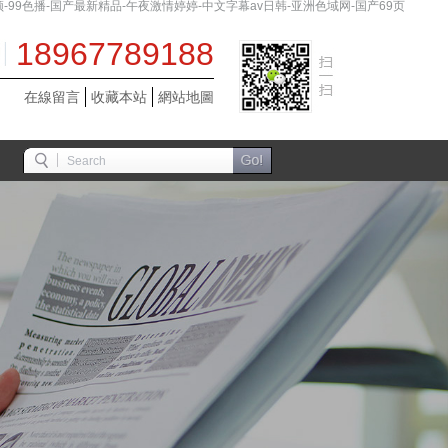
99色播-国产最新精品-午夜激情婷婷-中文字幕av日韩-亚洲色域网-国产69页
18967789188
在線留言
收藏本站
網站地圖