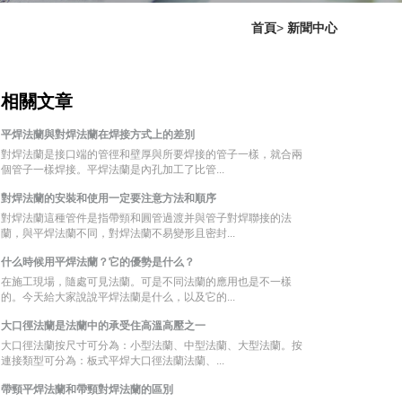
首頁
>
新聞中心
相關文章
平焊法蘭與對焊法蘭在焊接方式上的差別
對焊法蘭是接口端的管徑和壁厚與所要焊接的管子一樣，就合兩
個管子一樣焊接。平焊法蘭是內孔加工了比管...
對焊法蘭的安裝和使用一定要注意方法和順序
對焊法蘭這種管件是指帶頸和圓管過渡并與管子對焊聯接的法
蘭，與平焊法蘭不同，對焊法蘭不易變形且密封...
什么時候用平焊法蘭？它的優勢是什么？
在施工現場，隨處可見法蘭。可是不同法蘭的應用也是不一樣
的。今天給大家說說平焊法蘭是什么，以及它的...
大口徑法蘭是法蘭中的承受住高溫高壓之一
大口徑法蘭按尺寸可分為：小型法蘭、中型法蘭、大型法蘭。按
連接類型可分為：板式平焊大口徑法蘭法蘭、...
帶頸平焊法蘭和帶頸對焊法蘭的區別